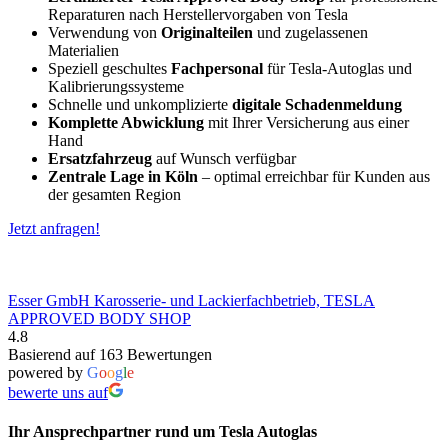
Reparaturen nach Herstellervorgaben von Tesla
Verwendung von
Originalteilen
und zugelassenen
Materialien
Speziell geschultes
Fachpersonal
für Tesla-Autoglas und
Kalibrierungssysteme
Schnelle und unkomplizierte
digitale Schadenmeldung
Komplette Abwicklung
mit Ihrer Versicherung aus einer
Hand
Ersatzfahrzeug
auf Wunsch verfügbar
Zentrale Lage in Köln
– optimal erreichbar für Kunden aus
der gesamten Region
Jetzt anfragen!
Esser GmbH Karosserie- und Lackierfachbetrieb, TESLA
APPROVED BODY SHOP
4.8
Basierend auf 163 Bewertungen
powered by
G
o
o
g
l
e
bewerte uns auf
Ihr Ansprechpartner rund um Tesla Autoglas